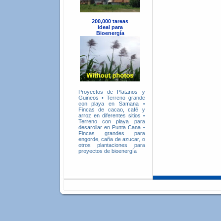
200,000 tareas
ideal para
Bioenergía
Proyectos de Platanos y
Guineos
•
Terreno grande
con playa en Samana
•
Fincas de cacao, café y
arroz en diferentes sitios
•
Terreno con playa para
desarollar en Punta Cana
•
Fincas grandes para
engorde, caña de azucar, o
otros plantaciones para
proyectos de bioenergía