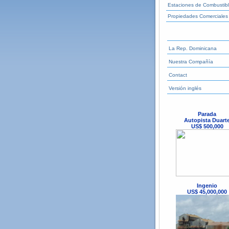
Estaciones de Combustib
Propiedades Comerciales
La Rep. Dominicana
Nuestra Compañía
Contact
Versión inglés
Parada
Autopista Duart
US$ 500,000
Ingenio
US$ 45,000,000