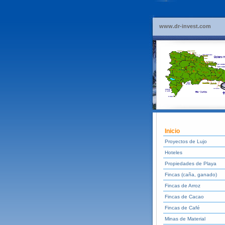
www.dr-invest.com
Inicio
Proyectos de Lujo
Hoteles
Propiedades de Playa
Fincas (caña, ganado)
Fincas de Arroz
Fincas de Cacao
Fincas de Café
Minas de Material