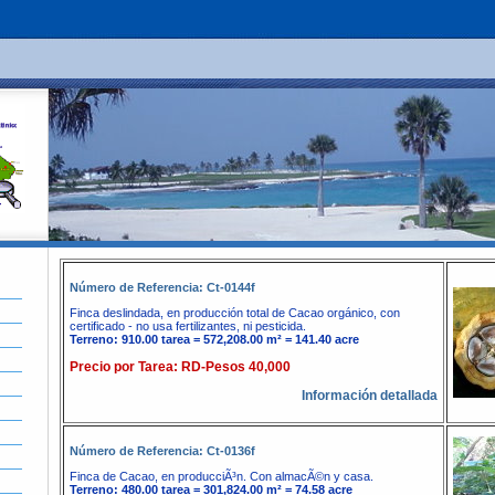
Número de Referencia: Ct-0144f
Finca deslindada, en producción total de Cacao orgánico, con
certificado - no usa fertilizantes, ni pesticida.
Terreno: 910.00 tarea = 572,208.00 m² = 141.40 acre
Precio por Tarea: RD-Pesos 40,000
Información detallada
Número de Referencia: Ct-0136f
Finca de Cacao, en producciÃ³n. Con almacÃ©n y casa.
Terreno: 480.00 tarea = 301,824.00 m² = 74.58 acre