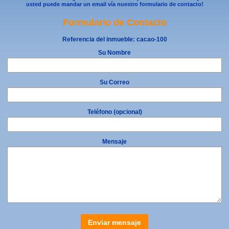
usted puede mandar un email vía nuestro formulario de contacto!
Formulario de Contacto
Referencia del inmueble:
cacao-100
Su Nombre
Su Correo
Teléfono (opcional)
Mensaje
Enviar mensaje