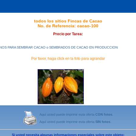
todos los sitios Fincas de Cacao
No. de Referencia: cacao-100
Precio por Tarea:
NOS PARA SEMBRAR CACAO o SEMBRADOS DE CACAO EN PRODUCCION
Por favor, haga click en la foto para agrandar
Aquí usted puede imprimir esta oferta
CON fotos
.
Aquí usted puede imprimir esta oferta
SIN fotos
.
Si usted necesita algunas informaciones especiales sobre este objeto: