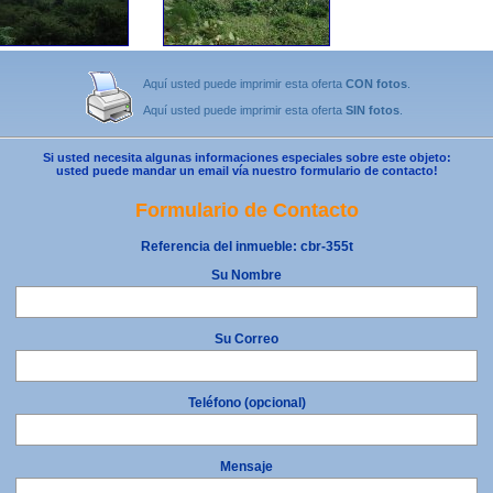
Aquí usted puede imprimir esta oferta
CON fotos
.
Aquí usted puede imprimir esta oferta
SIN fotos
.
Si usted necesita algunas informaciones especiales sobre este objeto:
usted puede mandar un email vía nuestro formulario de contacto!
Formulario de Contacto
Referencia del inmueble:
cbr-355t
Su Nombre
Su Correo
Teléfono (opcional)
Mensaje