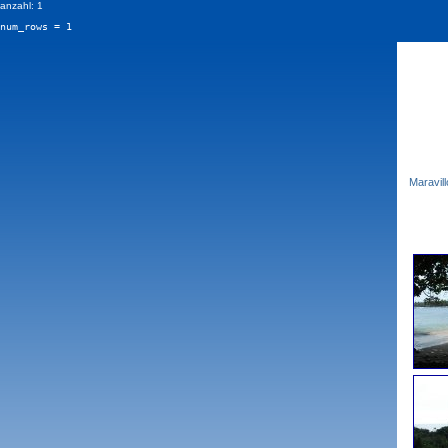
anzahl: 1
num_rows = 1
Maravill