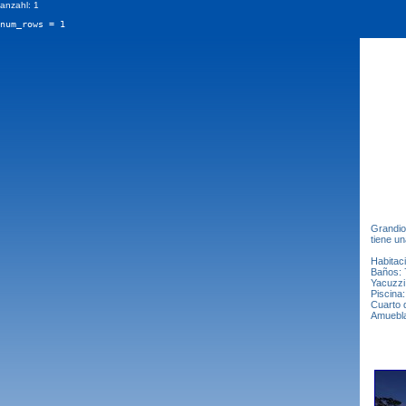
anzahl: 1
num_rows = 1
Grandios
tiene un
Habitac
Baños: 
Yacuzzi:
Piscina:
Cuarto 
Amuebla