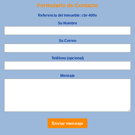
Formulario de Contacto
Referencia del inmueble:
cbr-400v
Su Nombre
Su Correo
Teléfono (opcional)
Mensaje
Enviar mensaje