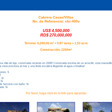
Cabrera Casas/Villas
No. de Referencia: cbr-400v
US$ 4,500,000
RD$ 270,000,000
Terreno: 6,200.00 m² = 9.87 tarea = 1.53 acre
Construcción: 2200m²
a villa de lujo, construida reciente en 2008! Construida encima de un arrecife, esta maravillos
a vista preciosa al mar y una linda escalera llegando al agua cristalina!
iones: 5
7
 Si
 Si
de Servicio con baño: Si
da: Si
Por favor, haga click en la foto para agrandar