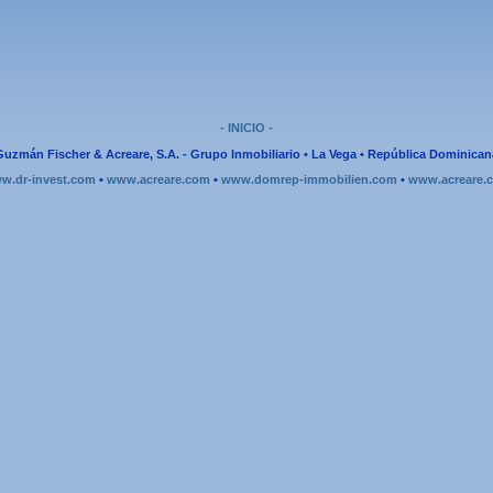
- INICIO -
Guzmán Fischer & Acreare, S.A. - Grupo Inmobiliario • La Vega • República Dominican
w.dr-invest.com
•
www.acreare.com
•
www.domrep-immobilien.com
•
www.acreare.