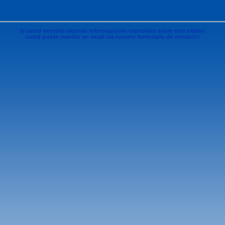
Si usted necesita algunas informaciones especiales sobre este objeto:
usted puede mandar un email vía nuestro formulario de contacto!