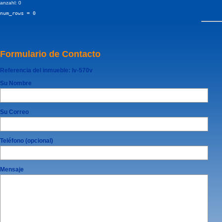
anzahl: 0
num_rows = 0
Formulario de Contacto
Referencia del inmueble:
lv-570v
Su Nombre
Su Correo
Teléfono (opcional)
Mensaje