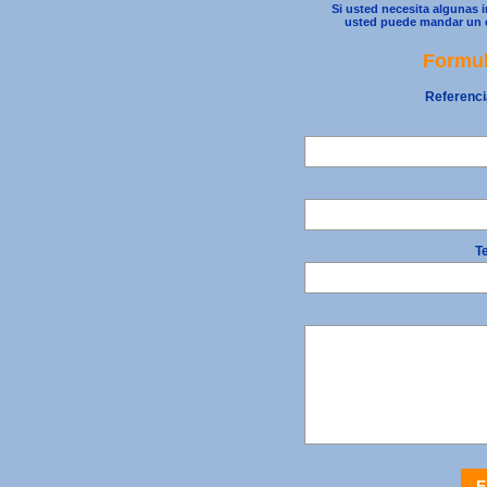
Si usted necesita algunas 
usted puede mandar un e
Formul
Referenci
Te
E