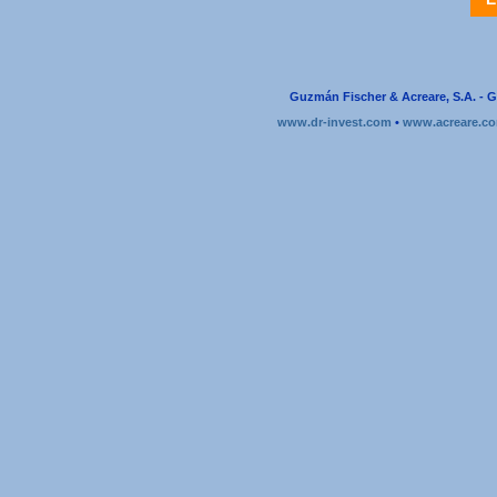
Guzmán Fischer & Acreare, S.A. - G
www.dr-invest.com
•
www.acreare.c