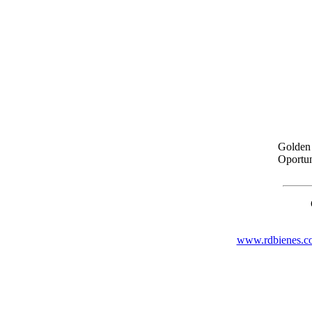
Golden 
Oportun
www.rdbienes.c