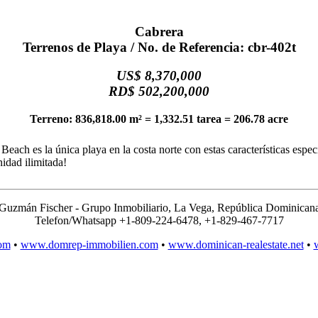
Cabrera
Terrenos de Playa / No. de Referencia: cbr-402t
US$ 8,370,000
RD$ 502,200,000
Terreno: 836,818.00 m² = 1,332.51 tarea = 206.78 acre
Beach es la única playa en la costa norte con estas características espec
idad ilimitada!
Guzmán Fischer - Grupo Inmobiliario, La Vega, República Dominican
Telefon/Whatsapp +1-809-224-6478, +1-829-467-7717
om
•
www.domrep-immobilien.com
•
www.dominican-realestate.net
•